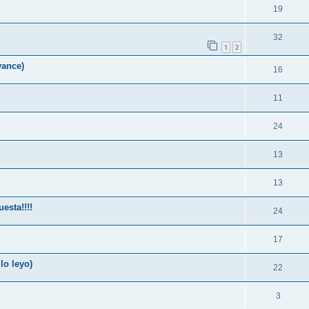
19
32
1
2
vance)
16
11
24
13
13
esta!!!!
24
17
lo leyo)
22
3