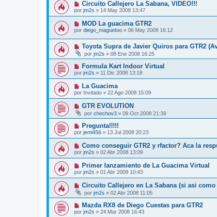
Circuito Callejero La Sabana, VIDEO!!!
por
jm2s
»
14 May 2008 13:47
MOD La guacima GTR2
por
diego_maguetoo
»
06 May 2008 16:12
Toyota Supra de Javier Quiros para GTR2 (A
por
jm2s
»
08 Ene 2008 16:25
Formula Kart Indoor Virtual
por
jm2s
»
11 Dic 2008 13:18
La Guacima
por
Invitado
»
22 Ago 2008 15:09
GTR EVOLUTION
por
chechov3
»
09 Oct 2008 21:39
Pregunta!!!!!
por
jemi456
»
13 Jul 2008 20:23
Como conseguir GTR2 y rfactor? Aca la respu
por
jm2s
»
02 Abr 2008 13:09
Primer lanzamiento de La Guacima Virtual
por
jm2s
»
01 Abr 2008 10:43
Circuito Callejero en La Sabana (si asi como 
por
jm2s
»
02 Abr 2008 11:05
Mazda RX8 de Diego Cuestas para GTR2
por
jm2s
»
24 Mar 2008 16:43