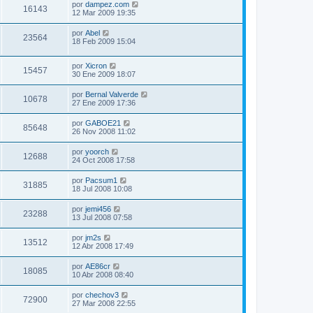
por
dampez.com
16143
12 Mar 2009 19:35
por
Abel
23564
18 Feb 2009 15:04
por
Xicron
15457
30 Ene 2009 18:07
por
Bernal Valverde
10678
27 Ene 2009 17:36
por
GABOE21
85648
26 Nov 2008 11:02
por
yoorch
12688
24 Oct 2008 17:58
por
Pacsum1
31885
18 Jul 2008 10:08
por
jemi456
23288
13 Jul 2008 07:58
por
jm2s
13512
12 Abr 2008 17:49
por
AE86cr
18085
10 Abr 2008 08:40
por
chechov3
72900
27 Mar 2008 22:55