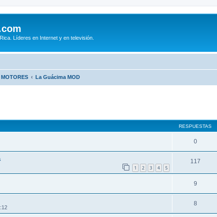
.com
ca. Líderes en Internet y en televisión.
E MOTORES
La Guácima MOD
queda avanzada
RESPUESTAS
0
a
117
1
2
3
4
5
9
8
:12