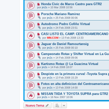
Honda Civic de Marco Castro para GTR2
por
jm2s
»
10 Mar 2008 10:56
Porsche Mariano Ramirez
por
jm2s
»
25 Feb 2008 00:06
Autodromo Pedro Cofiño Virtual
por
jm2s
»
24 Feb 2008 23:51
CASI LISTO EL CAMP. CENTROAMERICANO
por
MM.COM
»
13 Feb 2008 13:33
Jaguar de Daniel Ramourtansig
por
jm2s
»
25 Feb 2008 00:10
Campeonato Rotax y Shifter Virtual en La G
por
jm2s
»
14 Feb 2008 09:06
Kartismo Rotax @ La Guacima Virtual
por
jm2s
»
14 Feb 2008 18:07
Despiste en la primera curva! -Toyota Supra
por
jm2s
»
13 Feb 2008 15:29
Fotos en alta definicion del Centroamericano
por
jm2s
»
13 Feb 2008 14:00
NISSAN TIIDA Y TOYOTA SUPRA para GTR2
por
jm2s
»
16 Nov 2007 10:06
Nuevo Tema