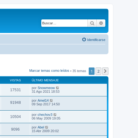
Buscar
Búsqueda avanza
Identificarse
1
2
Siguiente
Marcar temas como leídos
• 35 temas
VISTAS
ÚLTIMO MENSAJE
por
Snowmeow
17531
31 Ago 2021 18:53
por
Amel14
91948
09 Sep 2017 14:50
por
chechov3
10504
06 May 2009 19:05
por
Abel
9096
15 Abr 2009 20:02