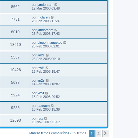
por
jandorsam
8662
12 Mar 2008 09:48
por
mclaren
7731
28 Feb 2008 11:24
por
jandorsam
8010
26 Feb 2008 17:43
por
diego_maguetoo
13610
25 Feb 2008 02:01
por
jm2s
5537
25 Feb 2008 00:10
por
swift
10426
15 Feb 2008 15:47
por
jm2s
5637
14 Feb 2008 18:07
por
Wolf
5924
13 Feb 2008 20:52
por
pacsum
9288
13 Feb 2008 15:38
por
ruiz
12693
19 Nov 2007 16:02
1
2
Siguiente
Marcar temas como leídos
• 35 temas