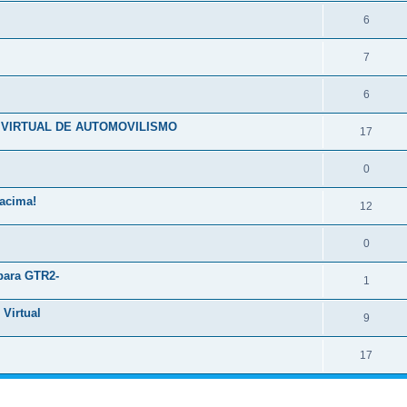
6
7
6
 VIRTUAL DE AUTOMOVILISMO
17
0
uacima!
12
0
 para GTR2-
1
 Virtual
9
17