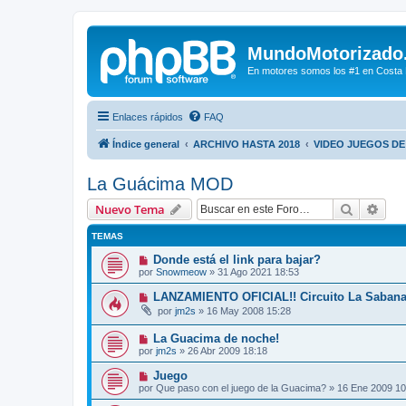
MundoMotorizado
En motores somos los #1 en Costa Ri
Enlaces rápidos
FAQ
Índice general
ARCHIVO HASTA 2018
VIDEO JUEGOS D
La Guácima MOD
Buscar
Bús
Nuevo Tema
TEMAS
Donde está el link para bajar?
por
Snowmeow
»
31 Ago 2021 18:53
LANZAMIENTO OFICIAL!! Circuito La Saban
por
jm2s
»
16 May 2008 15:28
La Guacima de noche!
por
jm2s
»
26 Abr 2009 18:18
Juego
por
Que paso con el juego de la Guacima?
»
16 Ene 2009 10