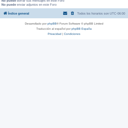
No puede
borrar sus mensajes en este Foro
No puede
enviar adjuntos en este Foro
Índice general
Todos los horarios son
UTC-06:00
Desarrollado por
phpBB
® Forum Software © phpBB Limited
Traducción al español por
phpBB España
Privacidad
|
Condiciones