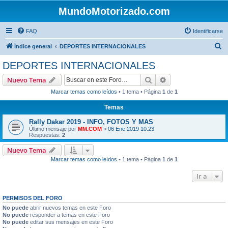
MundoMotorizado.com
FAQ
Identificarse
B
Índice general
DEPORTES INTERNACIONALES
u
DEPORTES INTERNACIONALES
s
Buscar
Búsqueda avanzad
Nuevo Tema
c
Marcar temas como leídos
• 1 tema • Página
1
de
1
a
Temas
r
Rally Dakar 2019 - INFO, FOTOS Y MAS
Último mensaje por
MM.COM
«
06 Ene 2019 10:23
Respuestas:
2
Nuevo Tema
Marcar temas como leídos
• 1 tema • Página
1
de
1
Ir a
PERMISOS DEL FORO
No puede
abrir nuevos temas en este Foro
No puede
responder a temas en este Foro
No puede
editar sus mensajes en este Foro