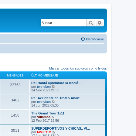
Buscar
Búsqueda avanza
Identificarse
Marcar todos los subforos como leídos
MENSAJES
ÚLTIMO MENSAJE
Re: Habrá aprendido la lecció…
22768
V
por
tonnyken
e
24 Nov 2021 21:55
r
ú
Re: Accidente en Trofeo Abart…
3402
l
V
por
tonnyken
t
e
14 Jun 2022 05:35
i
r
m
ú
The Grand Tour 1x11
1458
o
l
V
por
Villamas
m
t
e
12 Feb 2017 19:56
e
i
r
n
m
ú
SUPERDEPORTIVOS Y CHICAS.. VI…
s
3011
o
l
V
por
MM.COM
a
m
t
e
17 Ago 2015 13:19