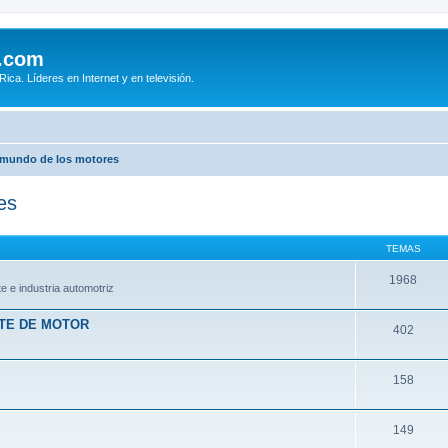
.com
ca. Líderes en Internet y en televisión.
 mundo de los motores
es
TEMAS
1968
e e industria automotriz
RTE DE MOTOR
402
158
149