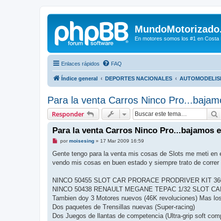
MundoMotorizado
En motores somos los #1 en Costa Ri
Enlaces rápidos
FAQ
Índice general
DEPORTES NACIONALES
AUTOMODELI
Para la venta Carros Ninco Pro...bajamo
Responder
Para la venta Carros Ninco Pro...bajamos e
M
por
moisesing
»
17 Mar 2009 16:59
e
n
Gente tengo para la venta mis cosas de Slots me meti en e
s
vendo mis cosas en buen estado y siempre trato de correr 
a
j
e
NINCO 50455 SLOT CAR PRORACE PRODRIVER KIT 36
s
i
NINCO 50438 RENAULT MEGANE TEPAC 1/32 SLOT CA
n
Tambien doy 3 Motores nuevos (46K revoluciones) Mas los
l
e
Dos paquetes de Trensillas nuevas (Super-racing)
e
Dos Juegos de llantas de competencia (Ultra-grip soft co
r