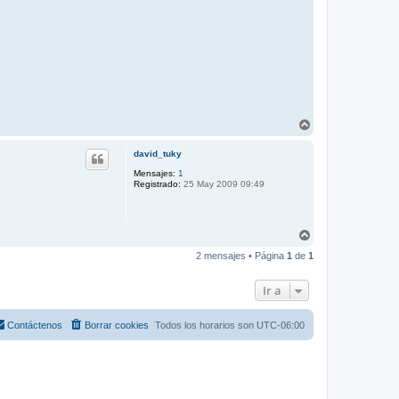
A
r
r
david_tuky
i
b
Mensajes:
1
Registrado:
25 May 2009 09:49
a
A
r
2 mensajes • Página
1
de
1
r
i
b
Ir a
a
Contáctenos
Borrar cookies
Todos los horarios son
UTC-06:00