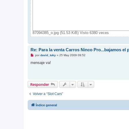
87094385_o.jpg (51.53 KiB) Visto 6380 veces
Re: Para la venta Carros Ninco Pro...bajamos el 
M
por
david_tuky
»
25 May 2009 09:52
e
n
mensaje va!
s
a
j
e
s
i
Responder
n
l
e
Volver a “Slot Cars”
e
r
Índice general