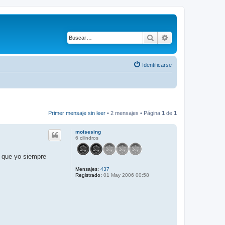
Buscar
Búsqueda avanza
Identificarse
Primer mensaje sin leer
• 2 mensajes • Página
1
de
1
moisesing
6 cilindros
e que yo siempre
Mensajes:
437
Registrado:
01 May 2006 00:58