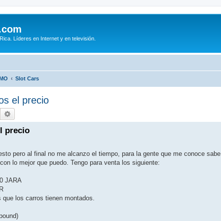
.com
ca. Líderes en Internet y en televisión.
SMO
Slot Cars
s el precio
Buscar
Búsqueda avanzada
l precio
sto pero al final no me alcanzo el tiempo, para la gente que me conoce sab
con lo mejor que puedo. Tengo para venta los siguiente:
0 JARA
R
 que los carros tienen montados.
mpound)