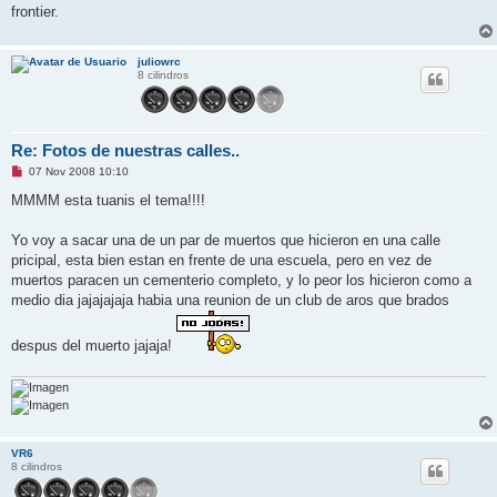
frontier.
juliowrc
8 cilindros
Re: Fotos de nuestras calles..
M
07 Nov 2008 10:10
e
n
MMMM esta tuanis el tema!!!!
s
a
j
Yo voy a sacar una de un par de muertos que hicieron en una calle
e
pricipal, esta bien estan en frente de una escuela, pero en vez de
s
i
muertos paracen un cementerio completo, y lo peor los hicieron como a
n
medio dia jajajajaja habia una reunion de un club de aros que brados
l
e
e
despus del muerto jajaja!
r
VR6
8 cilindros