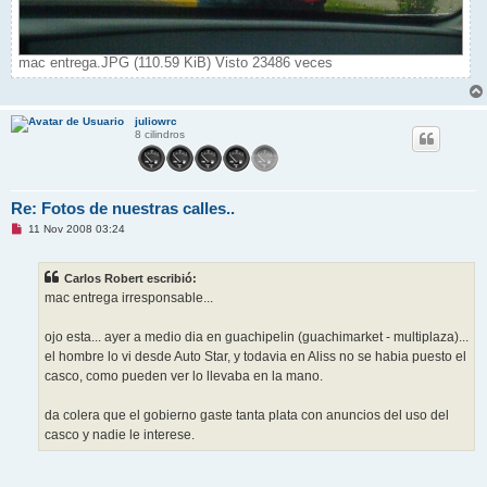
mac entrega.JPG (110.59 KiB) Visto 23486 veces
juliowrc
8 cilindros
Re: Fotos de nuestras calles..
M
11 Nov 2008 03:24
e
n
s
Carlos Robert escribió:
a
j
mac entrega irresponsable...
e
s
i
ojo esta... ayer a medio dia en guachipelin (guachimarket - multiplaza)...
n
el hombre lo vi desde Auto Star, y todavia en Aliss no se habia puesto el
l
e
casco, como pueden ver lo llevaba en la mano.
e
r
da colera que el gobierno gaste tanta plata con anuncios del uso del
casco y nadie le interese.