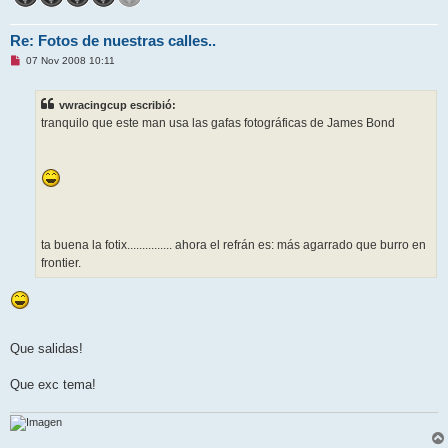
Re: Fotos de nuestras calles..
M
07 Nov 2008 10:11
e
n
s
vwracingcup escribió:
a
j
tranquilo que este man usa las gafas fotográficas de James Bond
e
s
i
n
l
e
e
r
ta buena la fotix............... ahora el refrán es: más agarrado que burro en
frontier.
Que salidas!
Que exc tema!