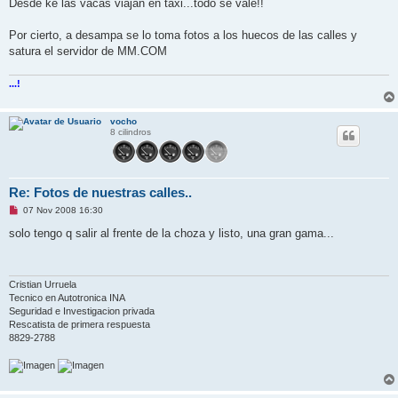
n
Desde ke las vacas viajan en taxi...todo se vale!!
s
a
j
Por cierto, a desampa se lo toma fotos a los huecos de las calles y
e
satura el servidor de MM.COM
s
i
n
...!
l
e
e
r
vocho
8 cilindros
Re: Fotos de nuestras calles..
M
07 Nov 2008 16:30
e
n
solo tengo q salir al frente de la choza y listo, una gran gama...
s
a
j
e
s
Cristian Urruela
i
Tecnico en Autotronica INA
n
Seguridad e Investigacion privada
l
Rescatista de primera respuesta
e
e
8829-2788
r