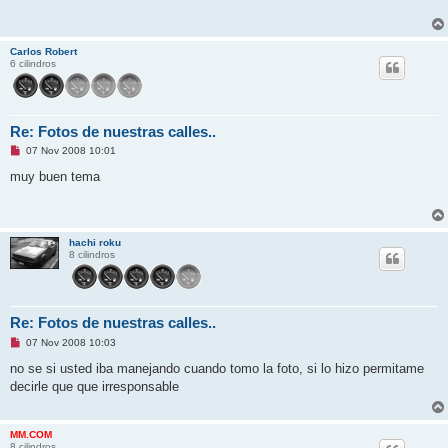
a
j
e
s
Carlos Robert
i
6 cilindros
n
l
e
e
r
Re: Fotos de nuestras calles..
M
07 Nov 2008 10:01
e
n
muy buen tema
s
a
j
e
s
hachi roku
i
8 cilindros
n
l
e
e
r
Re: Fotos de nuestras calles..
M
07 Nov 2008 10:03
e
n
no se si usted iba manejando cuando tomo la foto, si lo hizo permitame
s
decirle que que irresponsable
a
j
e
s
MM.COM
i
8 cilindros