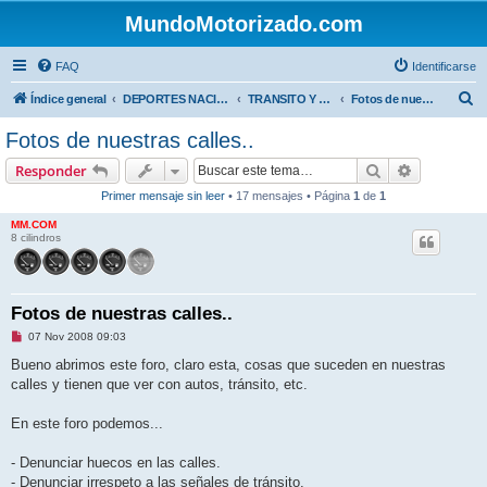
MundoMotorizado.com
FAQ
Identificarse
B
Índice general
DEPORTES NACIONALES
TRANSITO Y OBRAS PUBLICAS COSTA RICA
Fotos de nuestras calles y tránsito
u
Fotos de nuestras calles..
s
Buscar
Búsqueda 
Responder
c
Primer mensaje sin leer
• 17 mensajes • Página
1
de
1
a
MM.COM
r
8 cilindros
Fotos de nuestras calles..
M
07 Nov 2008 09:03
e
n
Bueno abrimos este foro, claro esta, cosas que suceden en nuestras
s
calles y tienen que ver con autos, tránsito, etc.
a
j
e
En este foro podemos...
s
i
n
- Denunciar huecos en las calles.
l
e
- Denunciar irrespeto a las señales de tránsito.