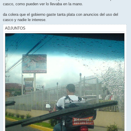
i
casco, como pueden ver lo llevaba en la mano.
n
l
e
da colera que el gobierno gaste tanta plata con anuncios del uso del
e
casco y nadie le interese.
r
ADJUNTOS