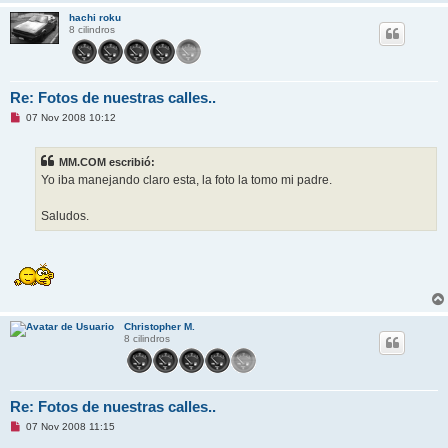
hachi roku
8 cilindros
Re: Fotos de nuestras calles..
M
07 Nov 2008 10:12
e
n
s
MM.COM escribió:
a
j
Yo iba manejando claro esta, la foto la tomo mi padre.
e
s
i
Saludos.
n
l
e
e
r
Christopher M.
8 cilindros
Re: Fotos de nuestras calles..
M
07 Nov 2008 11:15
e