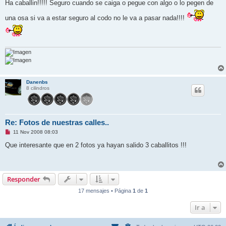
Ha caballin!!!!! Seguro cuando se caiga o pegue con algo o lo pegen de
una osa si va a estar seguro al codo no le va a pasar nada!!!!
Danenbs
8 cilindros
Re: Fotos de nuestras calles..
M
11 Nov 2008 08:03
e
n
Que interesante que en 2 fotos ya hayan salido 3 caballitos !!!
s
a
j
e
s
Responder
i
n
17 mensajes • Página
1
de
1
l
e
e
Ir a
r