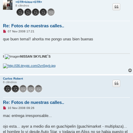
+GTR+kitos+GTR+
8 cilindros
Re: Fotos de nuestras calles..
M
07 Nov 2008 17:21
e
n
que buen tema!! ahorita me pongo unas bien buenas
s
a
j
e
s
I
NISSAN SKYLINE´S
i
n
l
e
e
r
Carlos Robert
6 cilindros
Re: Fotos de nuestras calles..
M
10 Nov 2008 09:26
e
n
mac entrega irresponsable...
s
a
j
ojo esta... ayer a medio dia en guachipelin (guachimarket - multiplaza)...
e
el hombre lo vi desde Auto Star, y todavia en Aliss no se habia puesto el
s