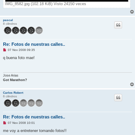
IMG_8582.jpg (102.18 KiB) Visto 24150 veces
pascal
8 cilindros
Re: Fotos de nuestras calles..
M
07 Nov 2008 09:35
e
n
q buena foto mae!
s
a
j
e
s
Jose Arias
i
Got Marathon?
n
l
e
Carlos Robert
e
6 cilindros
r
Re: Fotos de nuestras calles..
M
07 Nov 2008 10:01
e
n
me voy a entretener tomando fotos!!
s