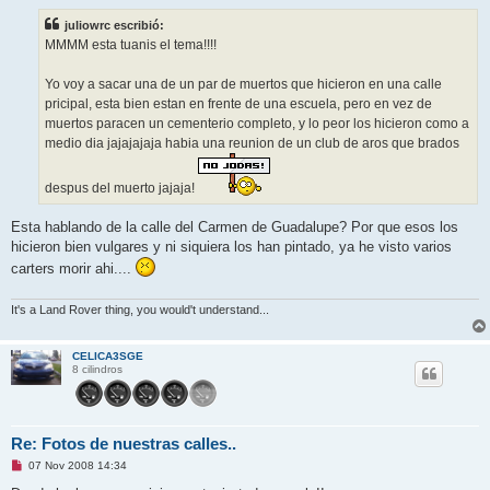
n
s
juliowrc escribió:
a
j
MMMM esta tuanis el tema!!!!
e
s
i
Yo voy a sacar una de un par de muertos que hicieron en una calle
n
pricipal, esta bien estan en frente de una escuela, pero en vez de
l
e
muertos paracen un cementerio completo, y lo peor los hicieron como a
e
medio dia jajajajaja habia una reunion de un club de aros que brados
r
despus del muerto jajaja!
Esta hablando de la calle del Carmen de Guadalupe? Por que esos los
hicieron bien vulgares y ni siquiera los han pintado, ya he visto varios
carters morir ahi....
It's a Land Rover thing, you would't understand...
CELICA3SGE
8 cilindros
Re: Fotos de nuestras calles..
M
07 Nov 2008 14:34
e