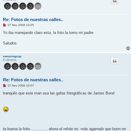
n
l
e
e
r
Re: Fotos de nuestras calles..
M
07 Nov 2008 10:05
e
n
Yo iba manejando claro esta, la foto la tomo mi padre.
s
a
j
Saludos.
e
s
i
vwracingcup
n
8 cilindros
l
e
e
r
Re: Fotos de nuestras calles..
M
07 Nov 2008 10:07
e
n
tranquilo que este man usa las gafas fotográficas de James Bond
s
a
j
e
s
i
n
l
e
e
ta buena la fotix............... ahora el refrán es: más agarrado que burro en
r