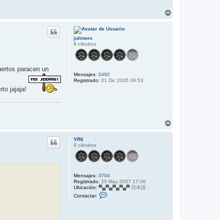
A
r
r
i
juliowrc
b
8 cilindros
a
uertos paracen un
Mensajes:
2492
Registrado:
01 Dic 2005 09:53
to jajaja!
A
r
r
VR6
i
8 cilindros
b
a
Mensajes:
3704
Registrado:
25 May 2007 17:06
Ubicación:
▀▄▀▄▀▄▀▄▀ 日本語
C
Contactar:
o
n
t
a