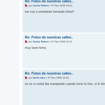
e
Re: Fotos de nuestras calles..
r
M
por
Carlos Robert
»
07 Nov 2008 10:01
e
n
me voy a entretener tomando fotos!!
s
a
j
e
s
i
n
l
e
Re: Fotos de nuestras calles..
e
M
por
Carlos Robert
»
07 Nov 2008 10:01
r
e
n
muy buen tema
s
a
j
e
s
i
n
l
e
Re: Fotos de nuestras calles..
e
M
por
hachi roku
»
07 Nov 2008 10:03
r
e
n
no se si usted iba manejando cuando tomo la foto, si lo hi
s
a
j
e
s
i
n