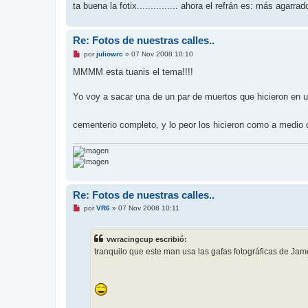
e
ta buena la fotix............... ahora el refrán es: más agarrad
r
Re: Fotos de nuestras calles..
M
por
juliowrc
»
07 Nov 2008 10:10
e
n
MMMM esta tuanis el tema!!!!
s
a
j
Yo voy a sacar una de un par de muertos que hicieron en un
e
s
i
cementerio completo, y lo peor los hicieron como a medio d
n
l
e
e
r
Re: Fotos de nuestras calles..
M
por
VR6
»
07 Nov 2008 10:11
e
n
s
vwracingcup escribió:
a
j
tranquilo que este man usa las gafas fotográficas de Ja
e
s
i
n
l
e
e