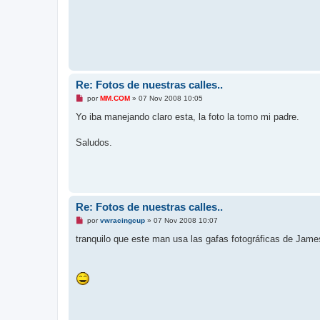
l
e
e
r
Re: Fotos de nuestras calles..
M
por
MM.COM
»
07 Nov 2008 10:05
e
n
Yo iba manejando claro esta, la foto la tomo mi padre.
s
a
j
Saludos.
e
s
i
n
l
e
e
Re: Fotos de nuestras calles..
r
M
por
vwracingcup
»
07 Nov 2008 10:07
e
n
tranquilo que este man usa las gafas fotográficas de Jam
s
a
j
e
s
i
n
l
e