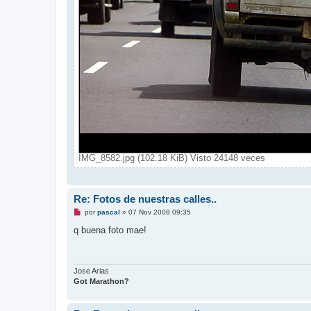
IMG_8582.jpg (102.18 KiB) Visto 24148 veces
Re: Fotos de nuestras calles..
M
por
pascal
»
07 Nov 2008 09:35
e
n
q buena foto mae!
s
a
j
e
s
Jose Arias
i
Got Marathon?
n
l
e