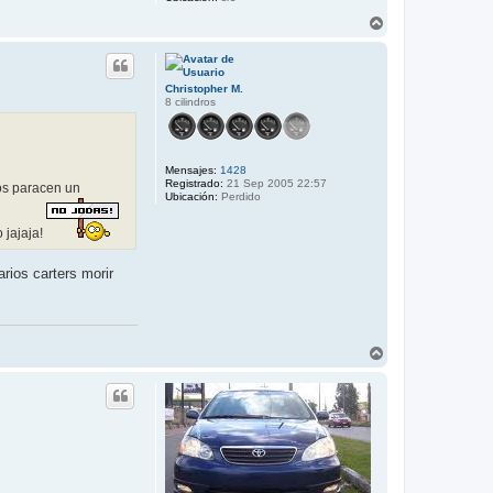
A
r
r
i
b
Christopher M.
a
8 cilindros
Mensajes:
1428
Registrado:
21 Sep 2005 22:57
tos paracen un
Ubicación:
Perdido
 jajaja!
rios carters morir
A
r
r
i
b
a