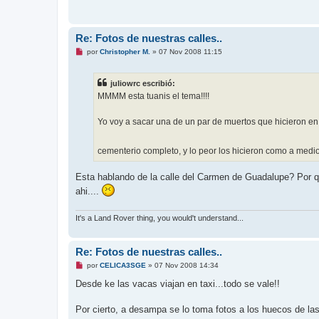
Re: Fotos de nuestras calles..
M
por
Christopher M.
»
07 Nov 2008 11:15
e
n
s
juliowrc escribió:
a
j
MMMM esta tuanis el tema!!!!
e
s
i
Yo voy a sacar una de un par de muertos que hicieron en 
n
l
e
cementerio completo, y lo peor los hicieron como a medio
e
r
Esta hablando de la calle del Carmen de Guadalupe? Por que
ahi....
It's a Land Rover thing, you would't understand...
Re: Fotos de nuestras calles..
M
por
CELICA3SGE
»
07 Nov 2008 14:34
e
n
Desde ke las vacas viajan en taxi...todo se vale!!
s
a
j
Por cierto, a desampa se lo toma fotos a los huecos de la
e