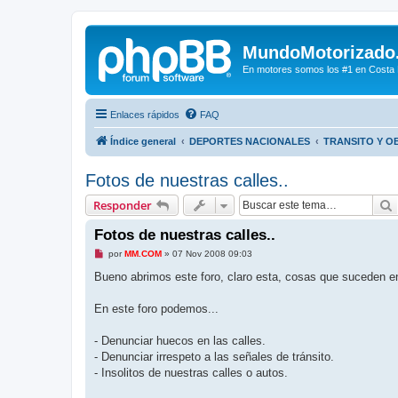
MundoMotorizado
En motores somos los #1 en Costa Ri
Enlaces rápidos
FAQ
Índice general
DEPORTES NACIONALES
TRANSITO Y O
Fotos de nuestras calles..
Responder
Fotos de nuestras calles..
M
por
MM.COM
»
07 Nov 2008 09:03
e
n
Bueno abrimos este foro, claro esta, cosas que suceden en 
s
a
j
En este foro podemos...
e
s
i
- Denunciar huecos en las calles.
n
- Denunciar irrespeto a las señales de tránsito.
l
e
- Insolitos de nuestras calles o autos.
e
r