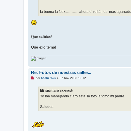
r
ta buena la fotix............... ahora el refrán es: más agarra
Que salidas!
Que exc tema!
Re: Fotos de nuestras calles..
M
por
hachi roku
»
07 Nov 2008 10:12
e
n
s
MM.COM escribió:
a
j
Yo iba manejando claro esta, la foto la tomo mi padre.
e
s
i
Saludos.
n
l
e
e
r