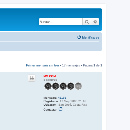
Buscar
Búsqueda avanza
Identificarse
Primer mensaje sin leer
• 17 mensajes • Página
1
de
1
MM.COM
8 cilindros
Mensajes:
41151
Registrado:
17 Sep 2005 21:16
Ubicación:
San José, Costa Rica
C
Contactar:
o
n
t
a
c
t