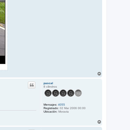
A
r
r
pascal
i
8 cilindros
b
a
Mensajes:
4055
Registrado:
02 Mar 2006 00:00
Ubicación:
Moravia
A
r
r