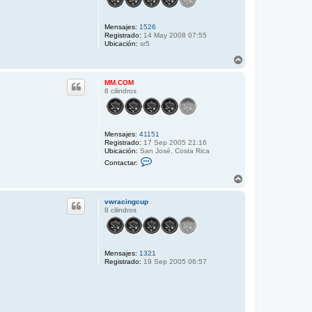
Mensajes:
1526
Registrado:
14 May 2008 07:55
Ubicación:
sr5
A
r
r
MM.COM
i
8 cilindros
b
a
Mensajes:
41151
Registrado:
17 Sep 2005 21:16
Ubicación:
San José, Costa Rica
C
Contactar:
o
n
A
t
r
a
r
c
vwracingcup
i
t
8 cilindros
b
a
r
a
M
M
.
Mensajes:
1321
C
Registrado:
19 Sep 2005 06:57
O
M