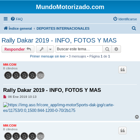
MundoMotorizado.com
FAQ
Identificarse
B
Índice general
DEPORTES INTERNACIONALES
u
Rally Dakar 2019 - INFO, FOTOS Y MAS
s
Buscar
Búsqueda 
Responder
c
Primer mensaje sin leer
• 3 mensajes • Página
1
de
1
a
MM.COM
r
8 cilindros
Rally Dakar 2019 - INFO, FOTOS Y MAS
M
06 Ene 2019 10:13
e
n
s
a
j
e
s
MM.COM
i
8 cilindros
n
l
e