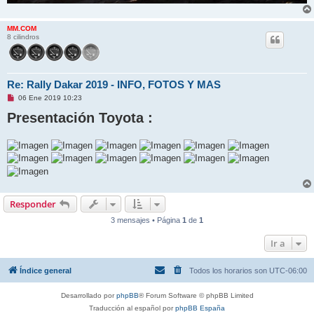
MM.COM
8 cilindros
Re: Rally Dakar 2019 - INFO, FOTOS Y MAS
M
06 Ene 2019 10:23
e
Presentación Toyota :
n
s
a
j
e
s
i
n
l
e
e
Responder
r
3 mensajes • Página
1
de
1
Ir a
Índice general
Todos los horarios son
UTC-06:00
Desarrollado por
phpBB
® Forum Software © phpBB Limited
Traducción al español por
phpBB España