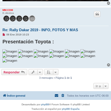
MM.COM
8 cilindros
Re: Rally Dakar 2019 - INFO, FOTOS Y MAS
M
06 Ene 2019 10:23
e
Presentación Toyota :
n
s
a
j
e
s
i
n
l
e
e
Responder
r
3 mensajes • Página
1
de
1
Ir a
Índice general
Todos los horarios son
UTC-06:00
Desarrollado por
phpBB
® Forum Software © phpBB Limited
Traducción al español por
phpBB España