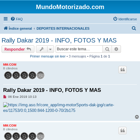
MundoMotorizado.com
FAQ
Identificarse
B
Índice general
DEPORTES INTERNACIONALES
u
Rally Dakar 2019 - INFO, FOTOS Y MAS
s
Buscar
Búsqueda 
Responder
c
Primer mensaje sin leer
• 3 mensajes • Página
1
de
1
a
MM.COM
r
8 cilindros
Rally Dakar 2019 - INFO, FOTOS Y MAS
M
06 Ene 2019 10:13
e
n
s
a
j
e
s
MM.COM
i
8 cilindros
n
l
e