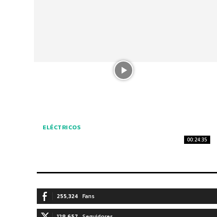
ELÉCTRICOS
00:24:35
255,324
Fans
128,657
Seguidores