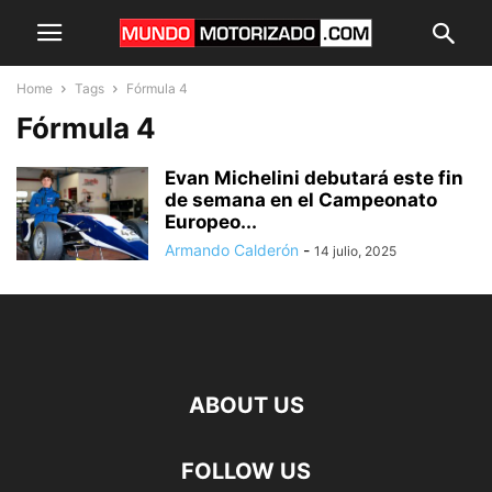
Home
Tags
Fórmula 4
Fórmula 4
Evan Michelini debutará este fin
de semana en el Campeonato
Europeo...
Armando Calderón
-
14 julio, 2025
ABOUT US
FOLLOW US