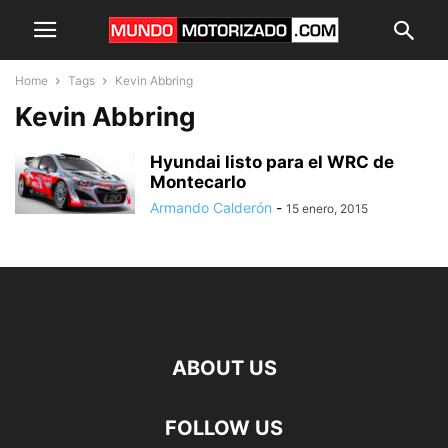
Home
Tags
Kevin Abbring
Kevin Abbring
Hyundai listo para el WRC de
Montecarlo
Armando Calderón
-
15 enero, 2015
ABOUT US
FOLLOW US