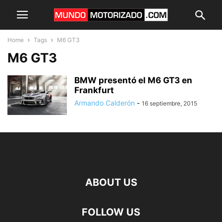
Home
Tags
M6 GT3
M6 GT3
BMW presentó el M6 GT3 en
Frankfurt
Armando Calderón
-
16 septiembre, 2015
ABOUT US
FOLLOW US