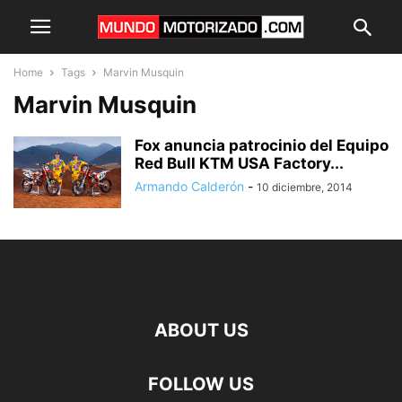
Home
Tags
Marvin Musquin
Marvin Musquin
Fox anuncia patrocinio del Equipo
Red Bull KTM USA Factory...
Armando Calderón
-
10 diciembre, 2014
ABOUT US
FOLLOW US