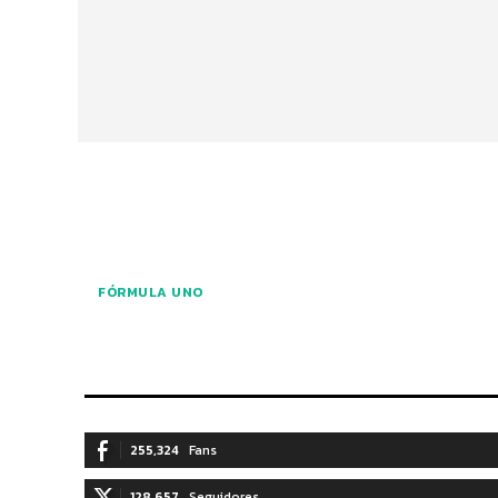
FÓRMULA UNO
255,324
Fans
128,657
Seguidores