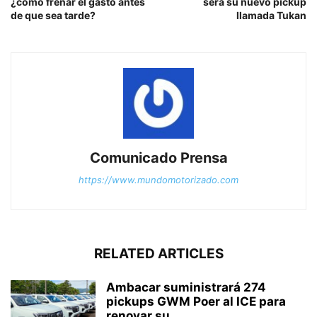
¿cómo frenar el gasto antes
será su nuevo pickup
de que sea tarde?
llamada Tukan
Comunicado Prensa
https://www.mundomotorizado.com
RELATED ARTICLES
Ambacar suministrará 274
pickups GWM Poer al ICE para
renovar su...