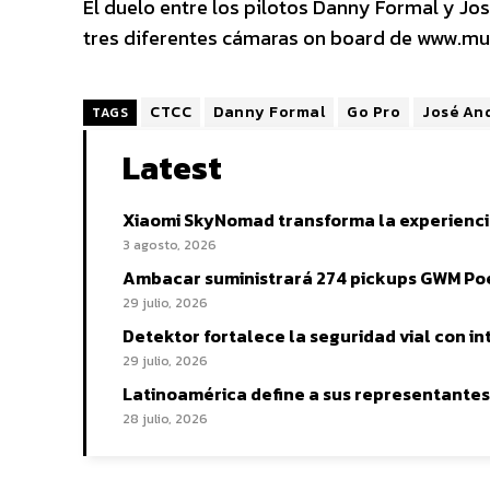
El duelo entre los pilotos Danny Formal y Jo
tres diferentes cámaras on board de www.mu
CTCC
Danny Formal
Go Pro
José An
TAGS
Latest
Xiaomi SkyNomad transforma la experienci
3 agosto, 2026
Ambacar suministrará 274 pickups GWM Poer 
29 julio, 2026
Detektor fortalece la seguridad vial con int
29 julio, 2026
Latinoamérica define a sus representantes 
28 julio, 2026