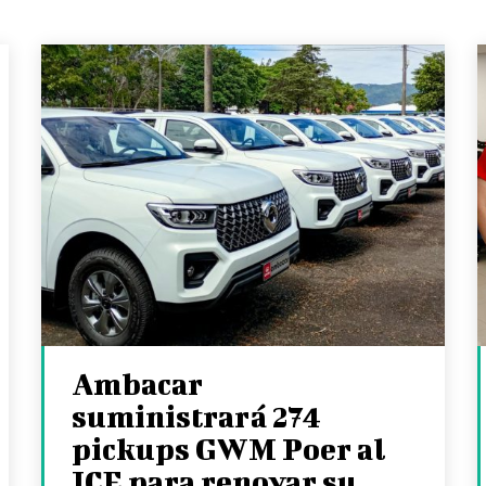
Ambacar
suministrará 274
pickups GWM Poer al
ICE para renovar su