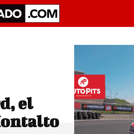
d, el
Montalto