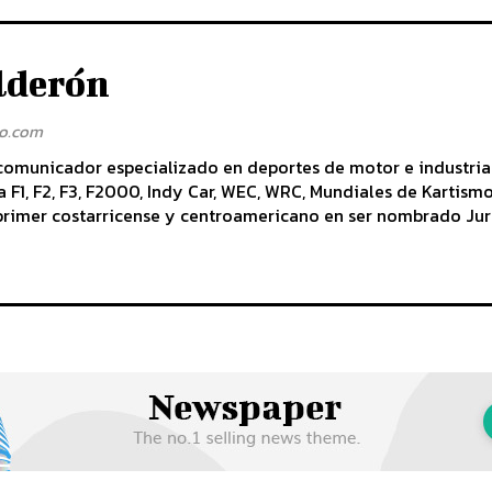
lderón
o.com
comunicador especializado en deportes de motor e industria
 F1, F2, F3, F2000, Indy Car, WEC, WRC, Mundiales de Kartis
l primer costarricense y centroamericano en ser nombrado Ju