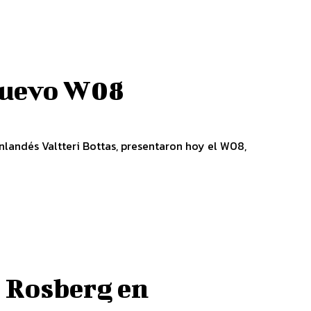
nuevo W08
inlandés Valtteri Bottas, presentaron hoy el W08,
o Rosberg en