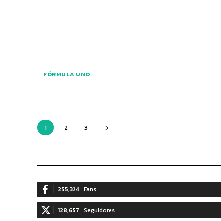
FÓRMULA UNO
1
2
3
255,324
Fans
128,657
Seguidores