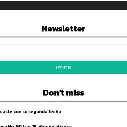
Newsletter
I WANT IN
Don't miss
caste con su segunda fecha
a No. 911 tras 15 años de alianza