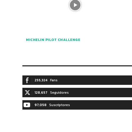
MICHELIN PILOT CHALLENGE
255,324
Fans
128,657
Seguidores
97,058
Suscriptores