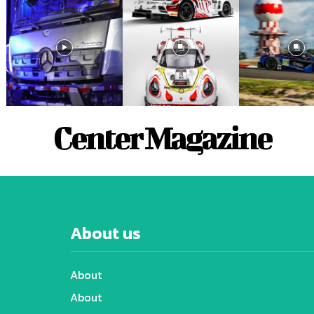
Center Magazine
About us
About
About