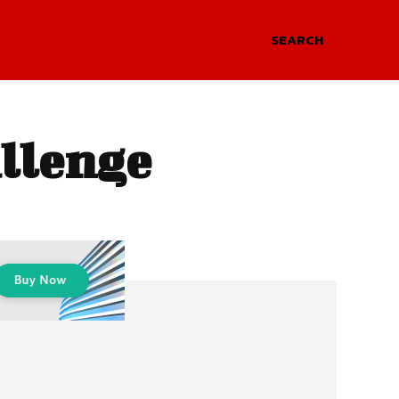
SEARCH
allenge