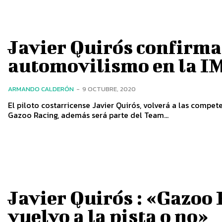
Javier Quirós confirma 
automovilismo en la I
ARMANDO CALDERÓN
-
9 OCTUBRE, 2020
El piloto costarricense Javier Quirós, volverá a las compe
Gazoo Racing, además será parte del Team...
Javier Quirós : «Gazoo 
vuelvo a la pista o no»