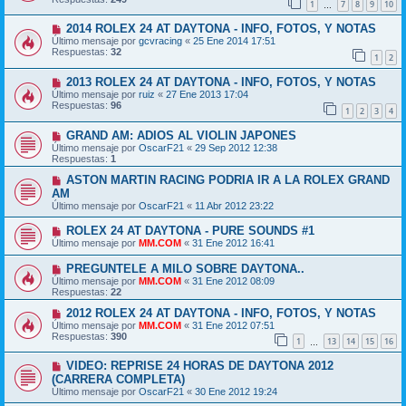
1
7
8
9
10
…
2014 ROLEX 24 AT DAYTONA - INFO, FOTOS, Y NOTAS
Último mensaje por
gcvracing
«
25 Ene 2014 17:51
Respuestas:
32
1
2
2013 ROLEX 24 AT DAYTONA - INFO, FOTOS, Y NOTAS
Último mensaje por
ruiz
«
27 Ene 2013 17:04
Respuestas:
96
1
2
3
4
GRAND AM: ADIOS AL VIOLIN JAPONES
Último mensaje por
OscarF21
«
29 Sep 2012 12:38
Respuestas:
1
ASTON MARTIN RACING PODRIA IR A LA ROLEX GRAND
AM
Último mensaje por
OscarF21
«
11 Abr 2012 23:22
ROLEX 24 AT DAYTONA - PURE SOUNDS #1
Último mensaje por
MM.COM
«
31 Ene 2012 16:41
PREGUNTELE A MILO SOBRE DAYTONA..
Último mensaje por
MM.COM
«
31 Ene 2012 08:09
Respuestas:
22
2012 ROLEX 24 AT DAYTONA - INFO, FOTOS, Y NOTAS
Último mensaje por
MM.COM
«
31 Ene 2012 07:51
Respuestas:
390
1
13
14
15
16
…
VIDEO: REPRISE 24 HORAS DE DAYTONA 2012
(CARRERA COMPLETA)
Último mensaje por
OscarF21
«
30 Ene 2012 19:24