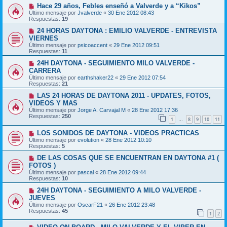
Hace 29 años, Febles enseñó a Valverde y a “Kikos”
Último mensaje por
Jvalverde
«
30 Ene 2012 08:43
Respuestas:
19
24 HORAS DAYTONA : EMILIO VALVERDE - ENTREVISTA
VIERNES
Último mensaje por
psicoaccent
«
29 Ene 2012 09:51
Respuestas:
11
24H DAYTONA - SEGUIMIENTO MILO VALVERDE -
CARRERA
Último mensaje por
earthshaker22
«
29 Ene 2012 07:54
Respuestas:
21
LAS 24 HORAS DE DAYTONA 2011 - UPDATES, FOTOS,
VIDEOS Y MAS
Último mensaje por
Jorge A. Carvajal M
«
28 Ene 2012 17:36
Respuestas:
250
1
8
9
10
11
…
LOS SONIDOS DE DAYTONA - VIDEOS PRACTICAS
Último mensaje por
evolution
«
28 Ene 2012 10:10
Respuestas:
5
DE LAS COSAS QUE SE ENCUENTRAN EN DAYTONA #1 (
FOTOS )
Último mensaje por
pascal
«
28 Ene 2012 09:44
Respuestas:
10
24H DAYTONA - SEGUIMIENTO A MILO VALVERDE -
JUEVES
Último mensaje por
OscarF21
«
26 Ene 2012 23:48
Respuestas:
45
1
2