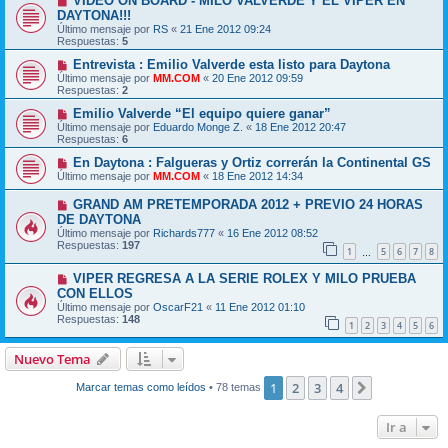
VIDEO ON BOARD - MILO VALVERDE Y EL VIPER EN
DAYTONA!!!
Último mensaje por
RS
«
21 Ene 2012 09:24
Respuestas:
5
Entrevista : Emilio Valverde esta listo para Daytona
Último mensaje por
MM.COM
«
20 Ene 2012 09:59
Respuestas:
2
Emilio Valverde “El equipo quiere ganar”
Último mensaje por
Eduardo Monge Z.
«
18 Ene 2012 20:47
Respuestas:
6
En Daytona : Falgueras y Ortiz correrán la Continental GS
Último mensaje por
MM.COM
«
18 Ene 2012 14:34
GRAND AM PRETEMPORADA 2012 + PREVIO 24 HORAS
DE DAYTONA
Último mensaje por
Richards777
«
16 Ene 2012 08:52
Respuestas:
197
1
5
6
7
8
…
VIPER REGRESA A LA SERIE ROLEX Y MILO PRUEBA
CON ELLOS
Último mensaje por
OscarF21
«
11 Ene 2012 01:10
Respuestas:
148
1
2
3
4
5
6
Nuevo Tema
1
2
3
4
Siguiente
Marcar temas como leídos
• 78 temas
Ir a