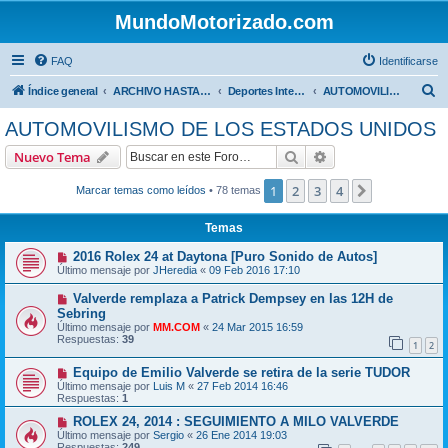
MundoMotorizado.com
FAQ
Identificarse
B
Índice general
ARCHIVO HASTA 2018
Deportes Internacionales
AUTOMOVILISMO DE LOS ESTADOS UNIDOS
u
AUTOMOVILISMO DE LOS ESTADOS UNIDOS
s
Buscar
Búsqueda avanzad
Nuevo Tema
c
a
1
2
3
4
Siguiente
Marcar temas como leídos
• 78 temas
r
Temas
2016 Rolex 24 at Daytona [Puro Sonido de Autos]
Último mensaje por
JHeredia
«
09 Feb 2016 17:10
Valverde remplaza a Patrick Dempsey en las 12H de
Sebring
Último mensaje por
MM.COM
«
24 Mar 2015 16:59
Respuestas:
39
1
2
Equipo de Emilio Valverde se retira de la serie TUDOR
Último mensaje por
Luis M
«
27 Feb 2014 16:46
Respuestas:
1
ROLEX 24, 2014 : SEGUIMIENTO A MILO VALVERDE
Último mensaje por
Sergio
«
26 Ene 2014 19:03
Respuestas:
249