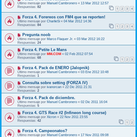
Último mensaje por
Manuel Cambronero
«
13 Mar 2012 12:57
Respuestas:
82
1
2
3
4
Forza 4. Forereos con FM4 que se reporten!
Último mensaje por
CharlieSi
«
04 Mar 2012 14:36
Respuestas:
84
1
2
3
4
Pregunta noob
Último mensaje por
Marco Flaquer Jr.
«
03 Mar 2012 16:22
Respuestas:
24
Forza 4. Petite Le Mans
Último mensaje por
MM.COM
«
02 Feb 2012 07:54
Respuestas:
68
1
2
3
Forza 4. Pack de ENERO (Jalopnik)
Último mensaje por
Manuel Cambronero
«
03 Ene 2012 10:48
Respuestas:
1
Consulta sobre setting (FORZA IV)
Último mensaje por
ivanorcan
«
22 Dic 2011 21:31
Respuestas:
2
Forza 4. Pack de diciembre.
Último mensaje por
Manuel Cambronero
«
02 Dic 2011 16:04
Respuestas:
5
Forza 4. GTS Race #2 (Infineon long course)
Último mensaje por
Xicron
«
22 Nov 2011 23:55
Respuestas:
42
1
2
Forza 4. Campeonatos?
Último mensaje por
Manuel Cambronero
«
17 Nov 2011 09:08