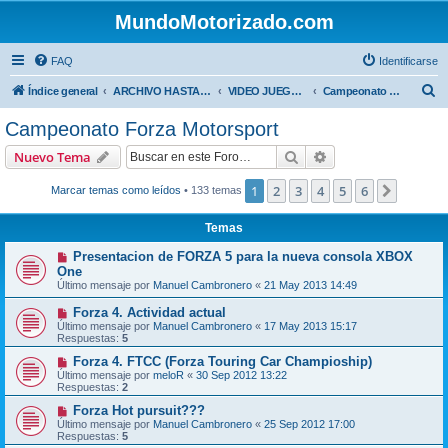
MundoMotorizado.com
FAQ
Identificarse
B
Índice general
ARCHIVO HASTA 2018
VIDEO JUEGOS DE MOTORES
Campeonato Forza Motorsport
u
Campeonato Forza Motorsport
s
Buscar
Búsqueda avanzad
Nuevo Tema
c
a
1
2
3
4
5
6
Siguien
Marcar temas como leídos
• 133 temas
r
Temas
Presentacion de FORZA 5 para la nueva consola XBOX
One
Último mensaje por
Manuel Cambronero
«
21 May 2013 14:49
Forza 4. Actividad actual
Último mensaje por
Manuel Cambronero
«
17 May 2013 15:17
Respuestas:
5
Forza 4. FTCC (Forza Touring Car Champioship)
Último mensaje por
meloR
«
30 Sep 2012 13:22
Respuestas:
2
Forza Hot pursuit???
Último mensaje por
Manuel Cambronero
«
25 Sep 2012 17:00
Respuestas:
5