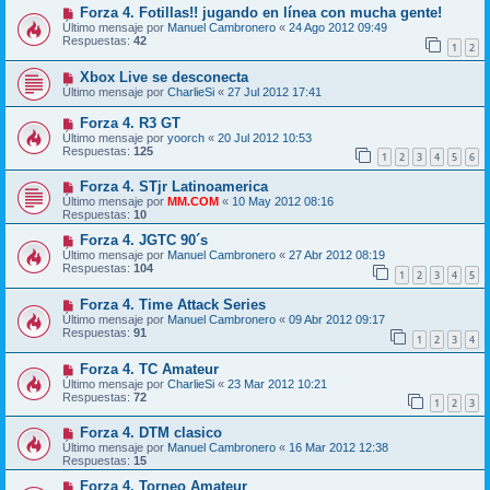
Forza 4. Fotillas!! jugando en línea con mucha gente!
Último mensaje por
Manuel Cambronero
«
24 Ago 2012 09:49
Respuestas:
42
1
2
Xbox Live se desconecta
Último mensaje por
CharlieSi
«
27 Jul 2012 17:41
Forza 4. R3 GT
Último mensaje por
yoorch
«
20 Jul 2012 10:53
Respuestas:
125
1
2
3
4
5
6
Forza 4. STjr Latinoamerica
Último mensaje por
MM.COM
«
10 May 2012 08:16
Respuestas:
10
Forza 4. JGTC 90´s
Último mensaje por
Manuel Cambronero
«
27 Abr 2012 08:19
Respuestas:
104
1
2
3
4
5
Forza 4. Time Attack Series
Último mensaje por
Manuel Cambronero
«
09 Abr 2012 09:17
Respuestas:
91
1
2
3
4
Forza 4. TC Amateur
Último mensaje por
CharlieSi
«
23 Mar 2012 10:21
Respuestas:
72
1
2
3
Forza 4. DTM clasico
Último mensaje por
Manuel Cambronero
«
16 Mar 2012 12:38
Respuestas:
15
Forza 4. Torneo Amateur