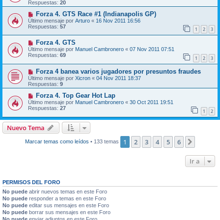
Respuestas:
20
Forza 4. GTS Race #1 (Indianapolis GP)
Último mensaje por
Arturo
«
16 Nov 2011 16:56
Respuestas:
57
1
2
3
Forza 4. GTS
Último mensaje por
Manuel Cambronero
«
07 Nov 2011 07:51
Respuestas:
69
1
2
3
Forza 4 banea varios jugadores por presuntos fraudes
Último mensaje por
Xicron
«
04 Nov 2011 18:37
Respuestas:
9
Forza 4. Top Gear Hot Lap
Último mensaje por
Manuel Cambronero
«
30 Oct 2011 19:51
Respuestas:
27
1
2
Nuevo Tema
1
2
3
4
5
6
Siguien
Marcar temas como leídos
• 133 temas
Ir a
PERMISOS DEL FORO
No puede
abrir nuevos temas en este Foro
No puede
responder a temas en este Foro
No puede
editar sus mensajes en este Foro
No puede
borrar sus mensajes en este Foro
No puede
enviar adjuntos en este Foro