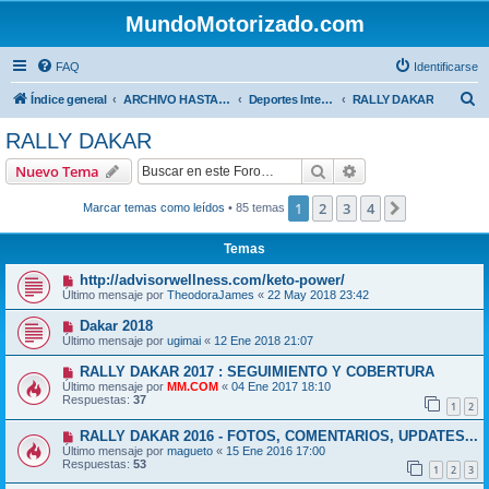
MundoMotorizado.com
FAQ
Identificarse
B
Índice general
ARCHIVO HASTA 2018
Deportes Internacionales
RALLY DAKAR
u
RALLY DAKAR
s
Buscar
Búsqueda avanzad
Nuevo Tema
c
a
1
2
3
4
Siguiente
Marcar temas como leídos
• 85 temas
r
Temas
http://advisorwellness.com/keto-power/
Último mensaje por
TheodoraJames
«
22 May 2018 23:42
Dakar 2018
Último mensaje por
ugimai
«
12 Ene 2018 21:07
RALLY DAKAR 2017 : SEGUIMIENTO Y COBERTURA
Último mensaje por
MM.COM
«
04 Ene 2017 18:10
Respuestas:
37
1
2
RALLY DAKAR 2016 - FOTOS, COMENTARIOS, UPDATES...
Último mensaje por
magueto
«
15 Ene 2016 17:00
Respuestas:
53
1
2
3