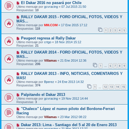
El Dakar 2016 no pasará por Chile
Último mensaje por
gcvracing
«
07 Jul 2015 21:50
Respuestas:
10
RALLY DAKAR 2015 - FORO OFICIAL, FOTOS, VIDEOS Y
MÁS...
Último mensaje por
MM.COM
«
17 Ene 2015 17:12
Respuestas:
118
1
2
3
4
5
Peugeot regresa al Rally Dakar
Último mensaje por
crtgo
«
18 Nov 2014 15:12
Respuestas:
21
RALLY DAKAR 2014 - FORO OFICIAL, FOTOS, VIDEOS Y
MAS...
Último mensaje por
Villamas
«
21 Ene 2014 12:36
Respuestas:
206
1
6
7
8
9
…
RALLY DAKAR 2013 - INFO, NOTICIAS, COMENTARIOS Y
MAS!
Último mensaje por
Bperez
«
24 Ene 2013 14:32
Respuestas:
374
1
12
13
14
15
…
Palpitando el Dakar 2013
Último mensaje por
gcvracing
«
19 Nov 2012 14:44
Respuestas:
3
"Chaleco" López el nuevo piloto del Bordone-Ferrari
Racing
Último mensaje por
Villamas
«
23 Mar 2012 08:22
Dakar 2013: Lima - Santiago del 5 al 20 de Enero 2013
Último mensaje por
gcvracing
«
21 Mar 2012 17:27