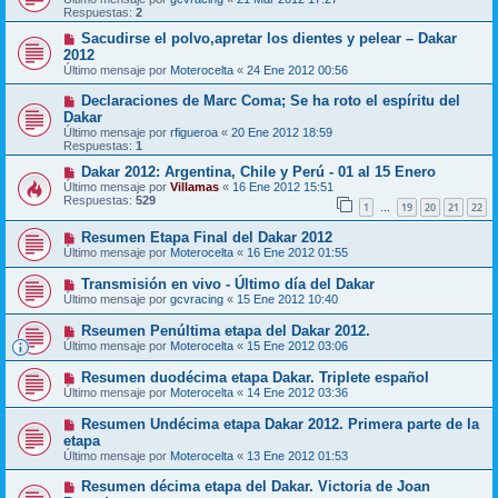
Respuestas:
2
Sacudirse el polvo,apretar los dientes y pelear – Dakar
2012
Último mensaje por
Moterocelta
«
24 Ene 2012 00:56
Declaraciones de Marc Coma; Se ha roto el espíritu del
Dakar
Último mensaje por
rfigueroa
«
20 Ene 2012 18:59
Respuestas:
1
Dakar 2012: Argentina, Chile y Perú - 01 al 15 Enero
Último mensaje por
Villamas
«
16 Ene 2012 15:51
Respuestas:
529
1
19
20
21
22
…
Resumen Etapa Final del Dakar 2012
Último mensaje por
Moterocelta
«
16 Ene 2012 01:55
Transmisión en vivo - Último día del Dakar
Último mensaje por
gcvracing
«
15 Ene 2012 10:40
Rseumen Penúltima etapa del Dakar 2012.
Último mensaje por
Moterocelta
«
15 Ene 2012 03:06
Resumen duodécima etapa Dakar. Triplete español
Último mensaje por
Moterocelta
«
14 Ene 2012 03:36
Resumen Undécima etapa Dakar 2012. Primera parte de la
etapa
Último mensaje por
Moterocelta
«
13 Ene 2012 01:53
Resumen décima etapa del Dakar. Victoria de Joan