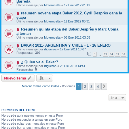
Barreda
Último mensaje por
Moterocelta
«
12 Ene 2012 01:42
resumen novena etapa Dakar 2012. Cyril Desprès gana la
etapa
Último mensaje por
Moterocelta
«
11 Ene 2012 00:31
Resumen quinta etapa del Dakar,Desprès y Marc Coma
alternan
Último mensaje por
Moterocelta
«
06 Ene 2012 03:05
DAKAR 2011- ARGENTINA Y CHILE - 1 - 16 ENERO
Último mensaje por
rfigueroa
«
17 Ene 2011 18:07
Respuestas:
399
1
13
14
15
16
…
¿ Quien va al Dakar?
Último mensaje por
rfigueroa
«
23 Dic 2010 14:41
Respuestas:
5
Nuevo Tema
1
2
3
4
Siguiente
Marcar temas como leídos
• 85 temas
Ir a
PERMISOS DEL FORO
No puede
abrir nuevos temas en este Foro
No puede
responder a temas en este Foro
No puede
editar sus mensajes en este Foro
No puede
borrar sus mensajes en este Foro