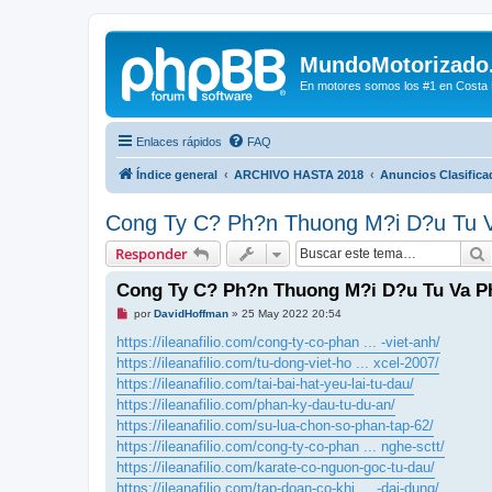
MundoMotorizado
En motores somos los #1 en Costa Ri
Enlaces rápidos
FAQ
Índice general
ARCHIVO HASTA 2018
Anuncios Clasifica
Cong Ty C? Ph?n Thuong M?i D?u Tu V
Responder
Cong Ty C? Ph?n Thuong M?i D?u Tu Va Ph
M
por
DavidHoffman
»
25 May 2022 20:54
e
n
https://ileanafilio.com/cong-ty-co-phan ... -viet-anh/
s
https://ileanafilio.com/tu-dong-viet-ho ... xcel-2007/
a
j
https://ileanafilio.com/tai-bai-hat-yeu-lai-tu-dau/
e
https://ileanafilio.com/phan-ky-dau-tu-du-an/
s
i
https://ileanafilio.com/su-lua-chon-so-phan-tap-62/
n
https://ileanafilio.com/cong-ty-co-phan ... nghe-sctt/
l
e
https://ileanafilio.com/karate-co-nguon-goc-tu-dau/
e
r
https://ileanafilio.com/tap-doan-co-khi ... -dai-dung/