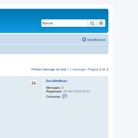
Buscar
Búsqueda avanza
Identificarse
Primer mensaje sin leer
• 1 mensaje • Página
1
de
1
DavidHoffman
Mensajes:
3
Registrado:
25 Abr 2019 02:13
C
Contactar:
o
n
t
a
c
t
a
r
D
a
v