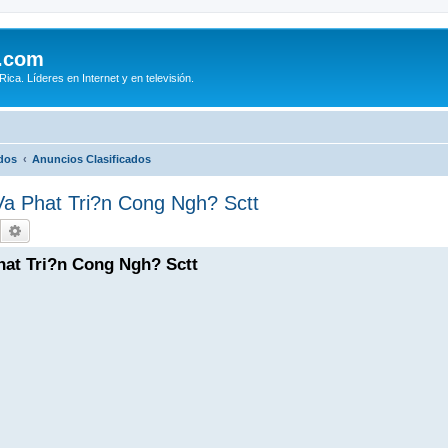
.com
ca. Líderes en Internet y en televisión.
dos
Anuncios Clasificados
a Phat Tri?n Cong Ngh? Sctt
Buscar
Búsqueda avanzada
at Tri?n Cong Ngh? Sctt