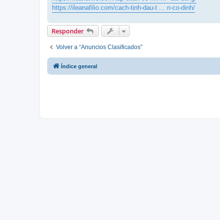
https://ileanafilio.com/cach-tinh-dau-t ... n-co-dinh/
Responder
Volver a “Anuncios Clasificados”
Índice general